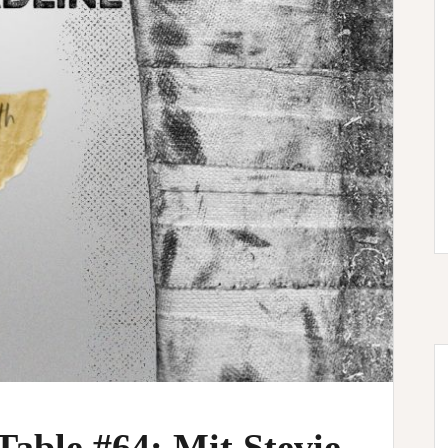
able #64: Mit Stevie