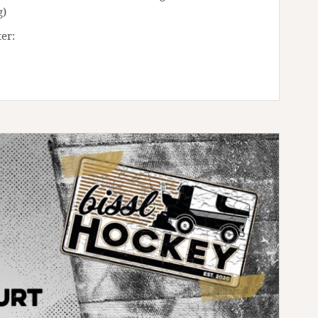
g)
er: