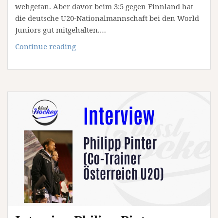
wehgetan. Aber davor beim 3:5 gegen Finnland hat
die deutsche U20-Nationalmannschaft bei den World
Juniors gut mitgehalten.…
Finishing
Continue reading
6
–
2.
und
3.
DEL-
Spieltag
20/21