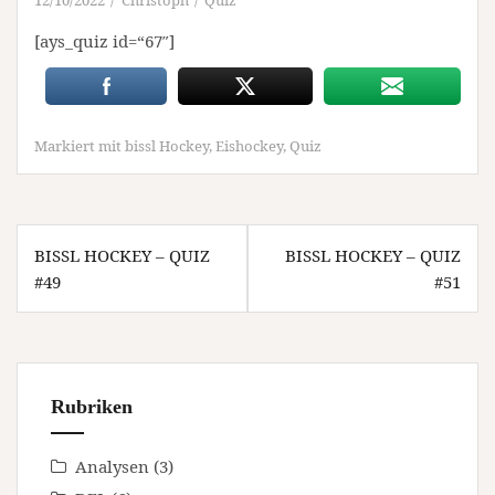
12/10/2022
Christoph
Quiz
[ays_quiz id=“67″]
Markiert mit
bissl Hockey
,
Eishockey
,
Quiz
Beitragsnavigation
BISSL HOCKEY – QUIZ
BISSL HOCKEY – QUIZ
#49
#51
Rubriken
Analysen
(3)