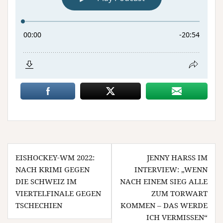
Beitragsnavigation
EISHOCKEY-WM 2022:
JENNY HARSS IM I
NACH KRIMI GEGEN
NTERVIEW: „WENN N
DIE SCHWEIZ IM
ACH EINEM SIEG ALLE Z
VIERTELFINALE GEGEN
UM TORWART K
TSCHECHIEN
OMMEN – DAS WERDE I
CH VERMISSEN“