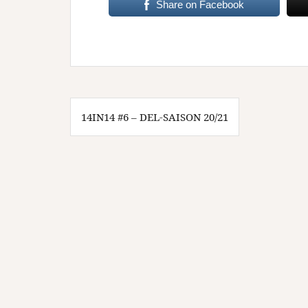
Share on Facebook
Beitragsnavigation
14IN14 #6 – DEL-SAISON 20/21