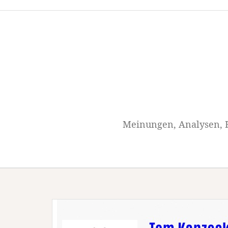
Springe
zum
Inhalt
Meinungen, Analysen, H