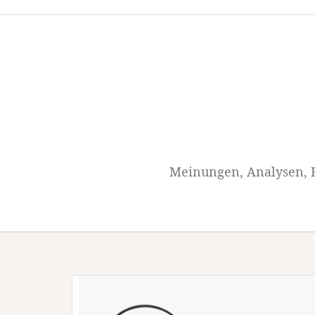
Springe
zum
Inhalt
Meinungen, Analysen, H