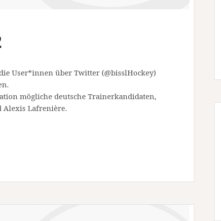
2
 die User*innen über Twitter (@bisslHockey)
en.
uation mögliche deutsche Trainerkandidaten,
Alexis Lafrenière.
: