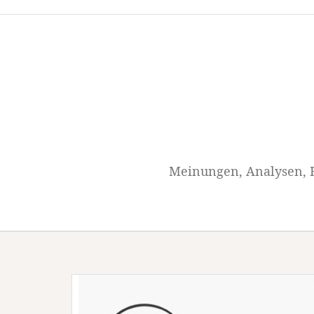
Springe
zum
Inhalt
Meinungen, Analysen, H