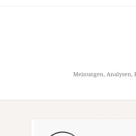
Springe
zum
Inhalt
Meinungen, Analysen, H