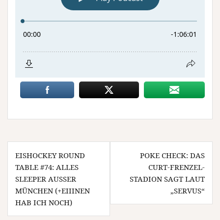
Beitragsnavigation
EISHOCKEY ROUND
POKE CHECK: DAS
TABLE #74: ALLES
CURT-FRENZEL-
SLEEPER AUSSER M
STADION SAGT LAUT
ÜNCHEN (+EIIINEN H
„SERVUS“
AB ICH NOCH)